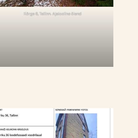
Kõrge 6, Tallinn. Ajalooline õiend