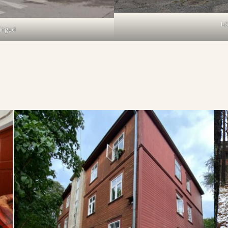
Lõ
ringud