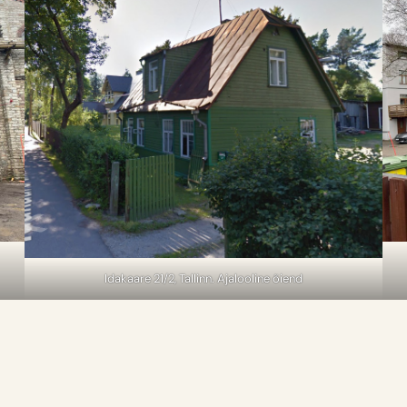
Idakaare 21/2, Tallinn. Ajalooline õiend