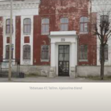
Tööstuse 47, Tallinn. Ajalooline õiend