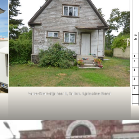
Vana-Merivälja tee 13, Tallinn. Ajalooline õiend