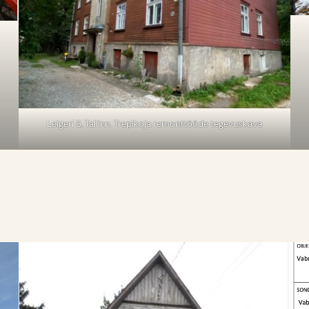
Leigeri 5, Tallinn. Trepikoja remonttööde tegevuskava