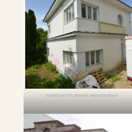
Kastani pst 10a, Rakvere. Ajalooline õiend