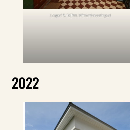
Leigeri 5, Tallinn. Viimistlusuuringud
2022