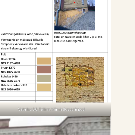
Vabriku 36, Tallinn. Viimistlusuuringud