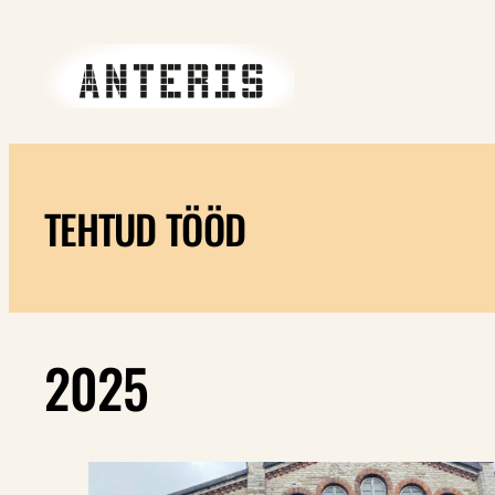
Liigu
sisu
juurde
TEHTUD TÖÖD
2025