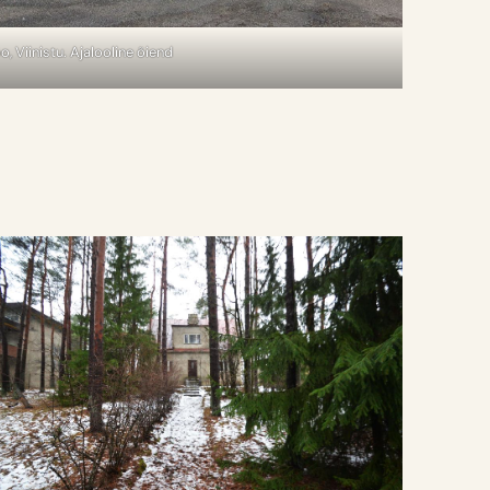
o, Viinistu. Ajalooline õiend